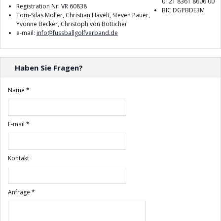
0121 8361 8606 00
Registration Nr: VR 60838
BIC DGPBDE3M
Tom-Silas Möller, Christian Havelt, Steven Pauer,
Yvonne Becker, Christoph von Bötticher
e-mail:
info@fussballgolfverband.de
Haben
Sie Fragen?
Name *
E-mail *
Kontakt
Anfrage *