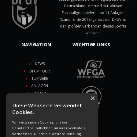
Deutschland. Mit rund 600 aktiven
Fussballgolfspielern und 11 Anlagen
(Stand: Ende 2018) gehört der DFGV zu
den größten Verbänden dieses Sports
weltweit.
NAVIGATION
WICHTIGE LINKS
NEWS
DFGV TOUR
TURNIERE
ANLAGEN
SPIELER
×
VEREINE
Diese Webseite verwendet
DFGV
Cookies.
CONTACT
Wir verwenden Cookies, um die
MEDIA PARTNER
Benutzerfreundlichkeit unserer Website zu
verbessern. Durch die weitere Nutzung