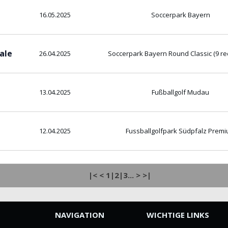
16.05.2025
Soccerpark Bayern
ale
26.04.2025
Soccerpark Bayern Round Classic (9 red
13.04.2025
Fußballgolf Mudau
12.04.2025
Fussballgolfpark Südpfalz Prem
|<
<
1
|2|
3
...
>
>|
NAVIGATION
WICHTIGE LINKS