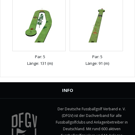
Par: 5
Par: 5
Länge: 131 (m)
Länge: 91 (m)
INFO
Der Deutsche Fussballgolf Verband e. V.
(DFGV) ist der Dachverband für alle
Fussballgolfclubs und Anlagenbetreiber in
Deutschland. Mit rund 600 aktiven