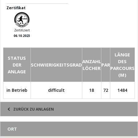
Zertifikat
Zertifiziert
06.10.2023
LÄNGE
STATUS
ANZAHL
DES
DER
SCHWIERIGKEITSGRAD
PAR
LÖCHER
PARCOURS
ANLAGE
(M)
in Betrieb
difficult
18
72
1484
ZURÜCK ZU ANLAGEN
ORT