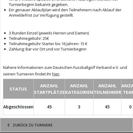
Turnierbeginn bekannt gegeben.
Ein genauer Ablaufplan wird den Teilnehmern nach Ablauf der
Anmeldefrist zur Verfügung gestellt.
3 Runden Einzel (jeweils Herren und Damen)
Teilnahmegebühr: 25€
Teilnahmegebühr Starter bis 16 Jahren: 15 €
Zahlung: Bar vor Ort und vor Turnierbeginn
Nähere Informationen zum Deutschen Fussballgolf Verband e.V. und
seinen Turnieren findet ihr
hier
.
ANZAHL
ANZAHL
ANZAHL
ANZ
STATUS
STARTPLÄTZE
KATEGORIEN
TEILNEHMER
TEA
Abgeschlossen
45
3
45
0
ZURÜCK ZU TURNIERE