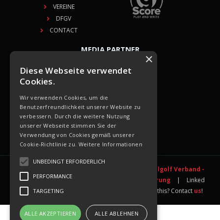
VEREINE
DFGV
CONTACT
MEDIA PARTNER
×
Diese Webseite verwendet
Cookies.
Wir verwenden Cookies, um die
SIE FINDEN UNS AUCH BEI
Benutzerfreundlichkeit unserer Website zu
verbessern. Durch die weitere Nutzung
unserer Webseite stimmen Sie der
Verwendung von Cookies gemäß unserer
Cookie-Richtlinie zu.
Weitere Informationen
UNBEDINGT ERFORDERLICH
All rights reserved © 2026 -
1. Deutscher Fussballgolf Verband -
PERFORMANCE
DFGV
|
Impressum
|
Datenschutzerklärung
|
Linked
directly to
gScore.eu
- do you want a website like this? Contact
us
!
TARGETING
ALLE AKZEPTIEREN
ALLE ABLEHNEN